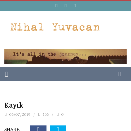
Kayık
06/07/2019
136
0
SHARE: