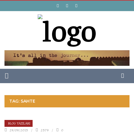
TAG: SAHTE
BLOG YAZILARI
29/09/2015
2579
0