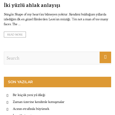
İki yüzlü ahlak anlayışı
Sting’in Shape of my heart’ını bilmeyen yoktur. Kendimi bulduğum yıllarda
izlediğim ilk en güzel filmlerden Leon’un müziği. ”I’m not a man of too many
faces. The ...
READ MORE
SON YAZILAR
Bir küçük yeni yıl dileği
Zaman üzerine kendimle konuşmalar
Acının etrafında büyümek