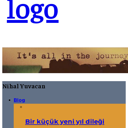
Nihal Yuvacan
Blog
Bir küçük yeni yıl dileği