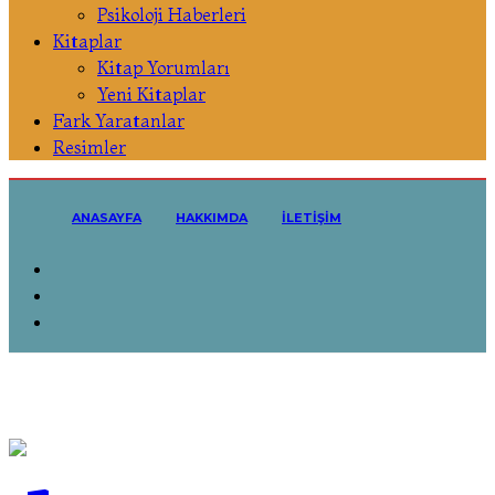
Psikoloji Haberleri
Kitaplar
Kitap Yorumları
Yeni Kitaplar
Fark Yaratanlar
Resimler
ANASAYFA
HAKKIMDA
İLETIŞIM